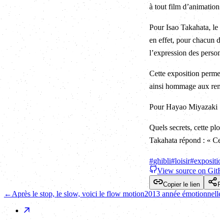
à tout film d’animation
Pour Isao Takahata, le 
en effet, pour chacun d
l’expression des perso
Cette exposition perme
ainsi hommage aux rema
Pour Hayao Miyazaki : «
Quels secrets, cette pl
Takahata répond : « Ce
#
ghibli
#
loisir
#
expositi
View source on Gi
Copier le lien
←
Après le stop, le slow, voici le flow motion
2013 année émotionnelle :