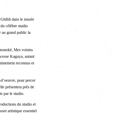
o Ghibli dans le musée
 du célèbre studio
r au grand public la
ononoké, Mes voisins
incesse Kaguya, autant
nanimement reconnus et
-d’oeuvre, pour percer
elle présentera près de
s par le studio.
roductions du studio et
set artistique essentiel