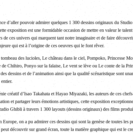
ance d’aller pouvoir admirer quelques 1 300 dessins originaux du Studi
tte exposition est une formidable occasion de mettre en valeur le talent
rs de ces univers qui marquent tant notre imaginaire et de faire découvri
jeure qui est à l’origine de ces oeuvres qui le font rêver.
 tombeau des lucioles, Le château dans le ciel, Pompoko, Princesse M
de Chihiro, Ponyo sur la falaise, Le vent se lève ou Le conte de la Pr
 des dessins et de l’animation ainsi que la qualité scénaristique sont u
entier.
nie créatif d’Isao Takahata et Hayao Miyazaki, les auteurs de ces chefs
mation et partager leurs émotions artistiques, cette exposition exceptionn
udio Ghibli à travers 1 300 layouts (dessins originaux) des films produit
n Europe, on a pu admirer ces dessins qui sont la genèse de toutes les p
 peut découvrir sur grand écran, toute la matière graphique qui est le creu