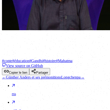
#
conte
#
éducation
#
Gandhi
#
histoire
#
Mahatma
View source on GitHub
Copier le lien
Partager
←
Günther Anders et ses prémonitions
Longchenpa
→
rss