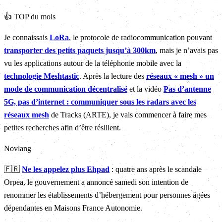
👍 TOP du mois
Je connaissais
LoRa
, le protocole de radiocommunication pouvant
transporter des petits paquets jusqu’à 300km
, mais je n’avais pas
vu les applications autour de la téléphonie mobile avec la
technologie Meshtastic
. Après la lecture des
réseaux « mesh » un
mode de communication décentralisé
et la vidéo
Pas d’antenne
5G, pas d’internet : communiquer sous les radars avec les
réseaux mesh
de Tracks (ARTE), je vais commencer à faire mes
petites recherches afin d’être résilient.
Novlang
🇫🇷
Ne les appelez plus Ehpad
: quatre ans après le scandale
Orpea, le gouvernement a annoncé samedi son intention de
renommer les établissements d’hébergement pour personnes âgées
dépendantes en Maisons France Autonomie.