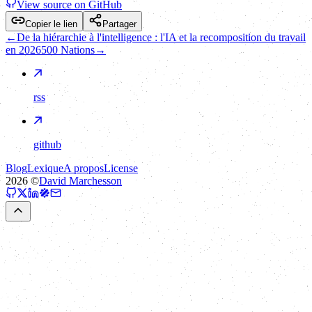
View source on GitHub
Copier le lien
Partager
←
De la hiérarchie à l'intelligence : l'IA et la recomposition du travail
en 2026
500 Nations
→
rss
github
Blog
Lexique
A propos
License
2026
©
David Marchesson