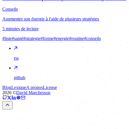
Conseils
Augmenter son énergie à l'aide de plusieurs stratégies
5 minutes de lecture
#
liste
#
santé
#
strategie
#
forme
#
energie
#
routine
#
conseils
rss
github
Blog
Lexique
A propos
License
2026
©
David Marchesson