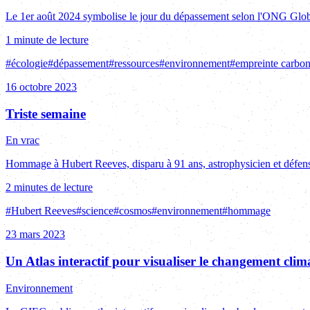
Le 1er août 2024 symbolise le jour du dépassement selon l'ONG Glob
1 minute de lecture
#
écologie
#
dépassement
#
ressources
#
environnement
#
empreinte carbo
16 octobre 2023
Triste semaine
En vrac
Hommage à Hubert Reeves, disparu à 91 ans, astrophysicien et défens
2 minutes de lecture
#
Hubert Reeves
#
science
#
cosmos
#
environnement
#
hommage
23 mars 2023
Un Atlas interactif pour visualiser le changement clima
Environnement