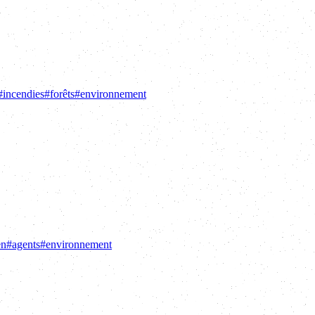
#
incendies
#
forêts
#
environnement
en
#
agents
#
environnement