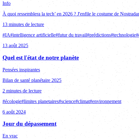
Info
À quoi ressemblera la tech’ en 2026 ? J'enfile le costume de Nostrada
13 minutes de lecture
#
IA
#
intelligence artificielle
#
futur du travail
#
prédictions
#
technologie
#
13 août 2025
Quel est l'état de notre planète
Pensées inspirantes
Bilan de santé planétaire 2025
2 minutes de lecture
#
écologie
#
limites planetaires
#
science
#
climat
#
environnement
6 août 2024
Jour du dépassement
En vrac