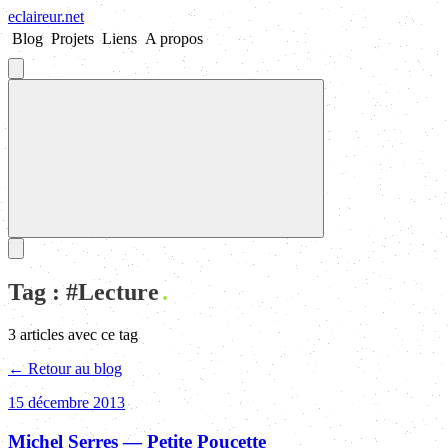
eclaireur
.
net
Blog
Projets
Liens
A propos
Tag : #
Lecture
3
article
s
avec ce tag
← Retour au blog
15 décembre 2013
Michel Serres — Petite Poucette