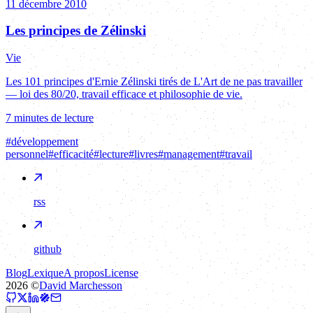
11 décembre 2010
Les principes de Zélinski
Vie
Les 101 principes d'Ernie Zélinski tirés de L'Art de ne pas travailler
— loi des 80/20, travail efficace et philosophie de vie.
7 minutes de lecture
#
développement
personnel
#
efficacité
#
lecture
#
livres
#
management
#
travail
rss
github
Blog
Lexique
A propos
License
2026
©
David Marchesson