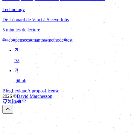
Technology
De Léonard de Vinci à Steeve Jobs
5 minutes de lecture
#
web
#
pensees
#
mantra
#
methode
#
test
rss
github
Blog
Lexique
A propos
License
2026
©
David Marchesson