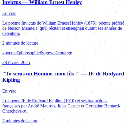
Invictus — William Ernest Henley
En vrac
Le poème Invictus de William Ernest Henley (1875), poème préféré
de Nelson Mandela, qu'il récitait et enseignait durant ses années de
détention.
2 minutes de lecture
#
poeme
#
philosophie
#
sagesse
#
courage
28 février 2025
"Tu seras un Homme, mon fils !" — IF, de Rudyard
Kipling
En vrac
Le poème IF de Rudyard Kipling (1910) et ses traductions
françaises par André Maurois, Jules Castier et Germaine Bernard-
Cherchevsky.
7 minutes de lecture