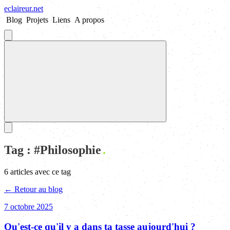
eclaireur
.
net
Blog
Projets
Liens
A propos
Tag : #
Philosophie
6
article
s
avec ce tag
← Retour au blog
7 octobre 2025
Qu'est-ce qu'il y a dans ta tasse aujourd'hui ?