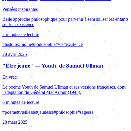
Pensées inspirantes
Belle approche philosophique pour parvenir à sensibiliser les enfants
sur leur existence
2 minutes de lecture
#
histoire
#
moine
#
philosophie
#
vie
#
existence
28 avril 2025
"Être jeune" — Youth, de Samuel Ullman
En vrac
Le poème Youth de Samuel Ullman et ses versions françaises, dont
l'adaptation du Général MacArthur (1945).
6 minutes de lecture
#
poeme
#
vieillesse
#
jeunesse
#
philosophie
#
sagesse
28 mars 2025