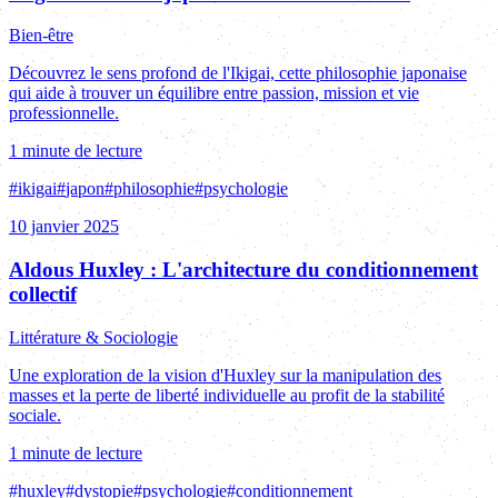
Bien-être
Découvrez le sens profond de l'Ikigai, cette philosophie japonaise
qui aide à trouver un équilibre entre passion, mission et vie
professionnelle.
1 minute de lecture
#
ikigai
#
japon
#
philosophie
#
psychologie
10 janvier 2025
Aldous Huxley : L'architecture du conditionnement
collectif
Littérature & Sociologie
Une exploration de la vision d'Huxley sur la manipulation des
masses et la perte de liberté individuelle au profit de la stabilité
sociale.
1 minute de lecture
#
huxley
#
dystopie
#
psychologie
#
conditionnement