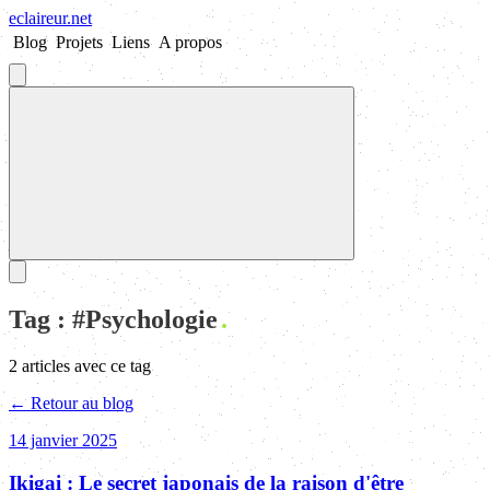
eclaireur
.
net
Blog
Projets
Liens
A propos
Tag : #
Psychologie
2
article
s
avec ce tag
← Retour au blog
14 janvier 2025
Ikigai : Le secret japonais de la raison d'être